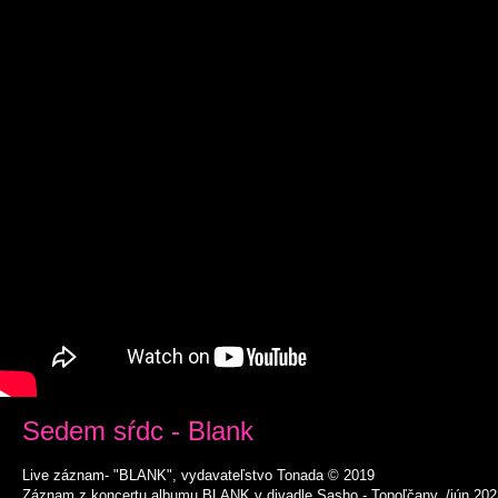
Sedem sŕdc - Blank
Live záznam- "BLANK", vydavateľstvo Tonada © 2019
Záznam z koncertu albumu BLANK v divadle Sasho - Topoľčany. /jún 202