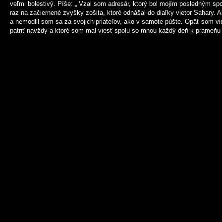
veľmi bolestivý. Píše: „ Vzal som adresár, ktorý bol mojím posledným sp
raz na začiernené zvyšky zošita, ktoré odnášal do diaľky vietor Sahary. A
a nemodlil som sa za svojich priateľov, ako v samote púšte. Opäť som vide
patriť navždy a ktoré som mal viesť spolu so mnou každý deň k prameňu 