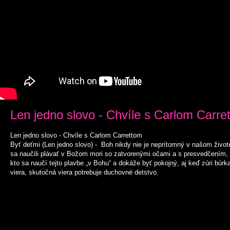
Len jedno slovo - Chvíle s Carlom Carre
Len jedno slovo - Chvíle s Carlom Carrettom
Byť deťmi (Len jedno slovo) - Boh nikdy nie je neprítomný v našom živ
sa naučili plávať v Božom mori so zatvorenými očami a s presvedčením, 
kto sa naučí tejto plavbe „v Bohu“ a dokáže byť pokojný, aj keď zúri búr
viera, skutočná viera potrebuje duchovné detstvo.