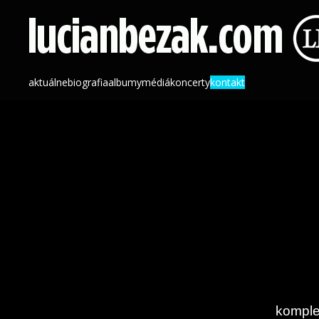
aktuálne
biografia
albumy
médiá
koncerty
kontakt
komple