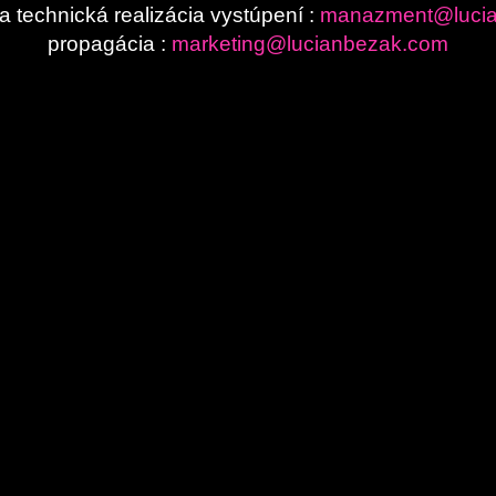
 technická realizácia vystúpení :
manazment@luci
propagácia :
marketing@lucianbezak.com